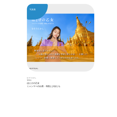
写真集
むそうたかし
雷鳥社
ほとけの乙女
ミャンマーの仏塔・寺院と少女たち