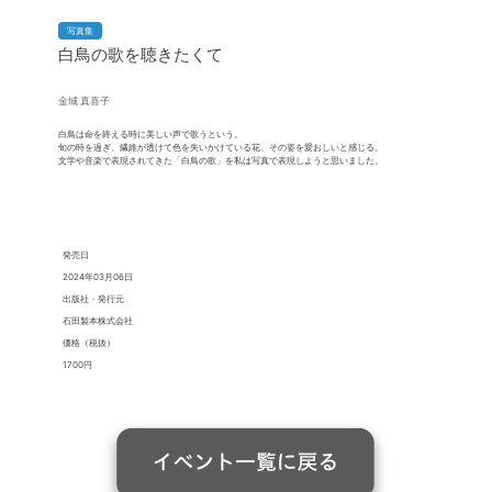
写真集
白鳥の歌を聴きたくて
金城 真喜子
白鳥は命を終える時に美しい声で歌うという。
旬の時を過ぎ、繊維が透けて色を失いかけている花、その姿を愛おしいと感じる。
文学や音楽で表現されてきた「白鳥の歌」を私は写真で表現しようと思いました。
発売日
2024年03月06日
出版社・発行元
石田製本株式会社
価格（税抜）
1700円